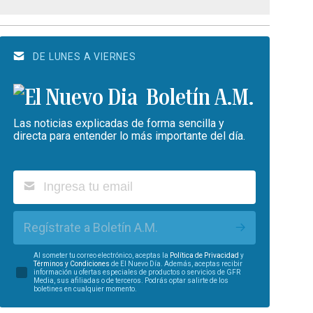
DE LUNES A VIERNES
Boletín A.M.
Las noticias explicadas de forma sencilla y
directa para entender lo más importante del día.
Regístrate a Boletín A.M.
Al someter tu correo electrónico, aceptas la
Política de Privacidad
y
Términos y Condiciones
de El Nuevo Día. Además, aceptas recibir
información u ofertas especiales de productos o servicios de GFR
Media, sus afiliadas o de terceros. Podrás optar salirte de los
boletines en cualquier momento.