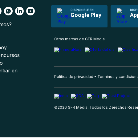
DISPONIBLE EN
DISP
Google Play
Ap
omos?
s
Otras marcas de GFR Media
 hoy
oncursos
io
nfiar en
Política de privacidad
Términos y condicion
©
2026
GFR Media, Todos los Derechos Rese