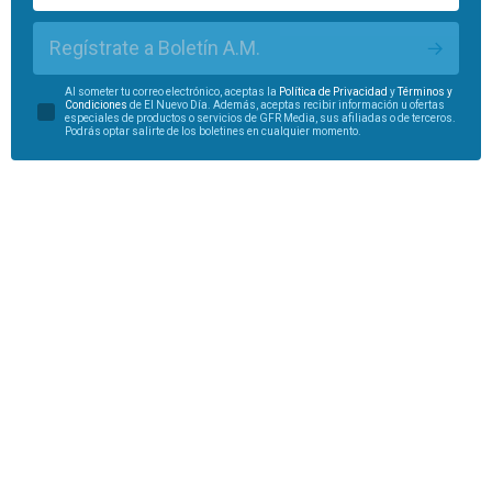
Regístrate a Boletín A.M.
Al someter tu correo electrónico, aceptas la
Política de Privacidad
y
Términos y
Condiciones
de El Nuevo Día. Además, aceptas recibir información u ofertas
especiales de productos o servicios de GFR Media, sus afiliadas o de terceros.
Podrás optar salirte de los boletines en cualquier momento.