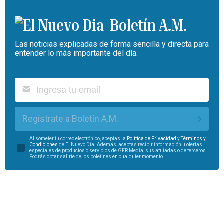
Boletín A.M.
Las noticias explicadas de forma sencilla y directa para
entender lo más importante del día.
Regístrate a Boletín A.M.
Al someter tu correo electrónico, aceptas la
Política de Privacidad
y
Términos y
Condiciones
de El Nuevo Día. Además, aceptas recibir información u ofertas
especiales de productos o servicios de GFR Media, sus afiliadas o de terceros.
Podrás optar salirte de los boletines en cualquier momento.