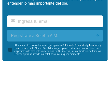
entender lo más importante del día.
Regístrate a Boletín A.M.
Al someter tu correo electrónico, aceptas la
Política de Privacidad
y
Términos y
Condiciones
de El Nuevo Día. Además, aceptas recibir información u ofertas
especiales de productos o servicios de GFR Media, sus afiliadas o de terceros.
Podrás optar salirte de los boletines en cualquier momento.