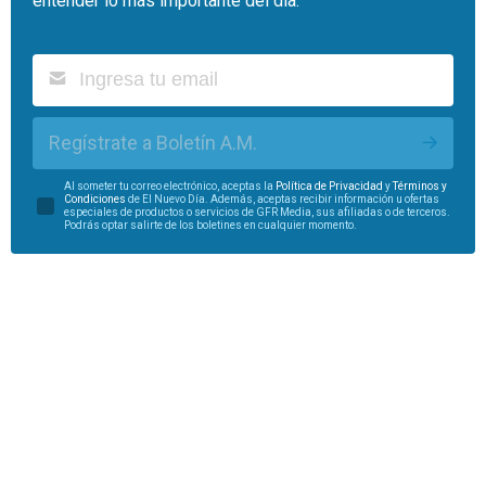
entender lo más importante del día.
Regístrate a Boletín A.M.
Al someter tu correo electrónico, aceptas la
Política de Privacidad
y
Términos y
Condiciones
de El Nuevo Día. Además, aceptas recibir información u ofertas
especiales de productos o servicios de GFR Media, sus afiliadas o de terceros.
Podrás optar salirte de los boletines en cualquier momento.