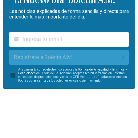
Las noticias explicadas de forma sencilla y directa para
entender lo más importante del día.
Regístrate a Boletín A.M.
Al someter tu correo electrónico, aceptas la
Política de Privacidad
y
Términos y
Condiciones
de El Nuevo Día. Además, aceptas recibir información u ofertas
especiales de productos o servicios de GFR Media, sus afiliadas o de terceros.
Podrás optar salirte de los boletines en cualquier momento.