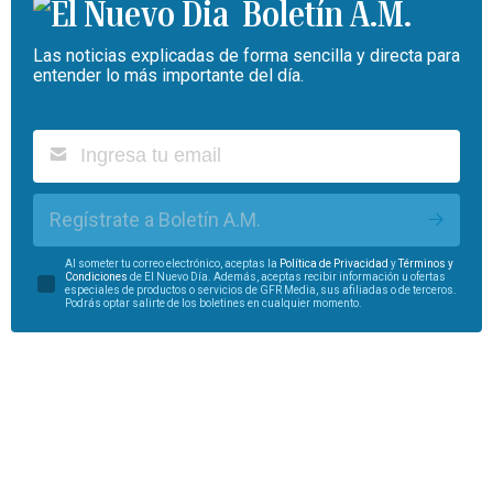
Boletín A.M.
Las noticias explicadas de forma sencilla y directa para
entender lo más importante del día.
Regístrate a Boletín A.M.
Al someter tu correo electrónico, aceptas la
Política de Privacidad
y
Términos y
Condiciones
de El Nuevo Día. Además, aceptas recibir información u ofertas
especiales de productos o servicios de GFR Media, sus afiliadas o de terceros.
Podrás optar salirte de los boletines en cualquier momento.