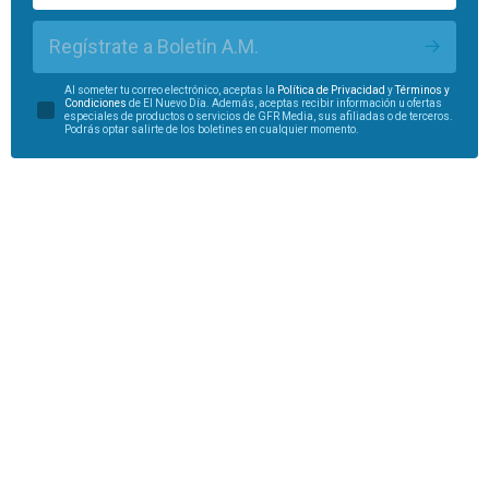
Regístrate a Boletín A.M.
Al someter tu correo electrónico, aceptas la
Política de Privacidad
y
Términos y
Condiciones
de El Nuevo Día. Además, aceptas recibir información u ofertas
especiales de productos o servicios de GFR Media, sus afiliadas o de terceros.
Podrás optar salirte de los boletines en cualquier momento.