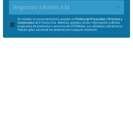
Regístrate a Boletín A.M.
Al someter tu correo electrónico, aceptas la
Política de Privacidad
y
Términos y
Condiciones
de El Nuevo Día. Además, aceptas recibir información u ofertas
especiales de productos o servicios de GFR Media, sus afiliadas o de terceros.
Podrás optar salirte de los boletines en cualquier momento.