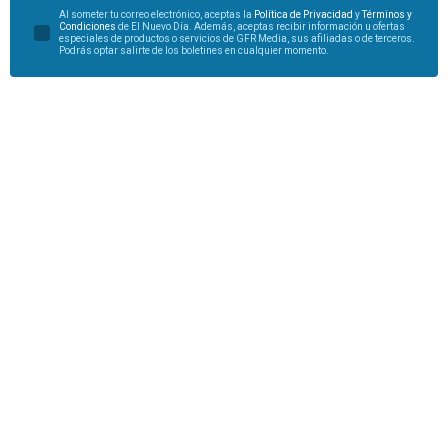
Al someter tu correo electrónico, aceptas la
Política de Privacidad
y
Términos y
Condiciones
de El Nuevo Día. Además, aceptas recibir información u ofertas
especiales de productos o servicios de GFR Media, sus afiliadas o de terceros.
Podrás optar salirte de los boletines en cualquier momento.