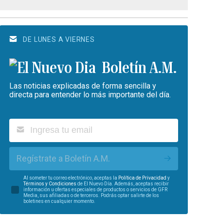
DE LUNES A VIERNES
Boletín A.M.
Las noticias explicadas de forma sencilla y
directa para entender lo más importante del día.
Regístrate a Boletín A.M.
Al someter tu correo electrónico, aceptas la
Política de Privacidad
y
Términos y Condiciones
de El Nuevo Día. Además, aceptas recibir
información u ofertas especiales de productos o servicios de GFR
Media, sus afiliadas o de terceros. Podrás optar salirte de los
boletines en cualquier momento.