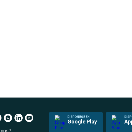
DISPONIBLE EN
DISP
Google Play
Ap
omos?