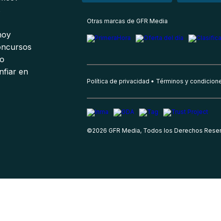
s
Otras marcas de GFR Media
 hoy
oncursos
io
nfiar en
Política de privacidad
Términos y condicion
©
2026
GFR Media, Todos los Derechos Rese