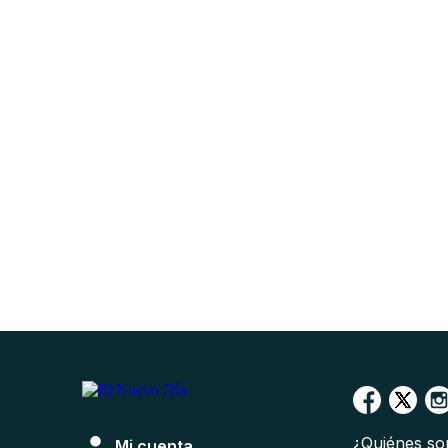
¿Quiénes s
Mi cuenta