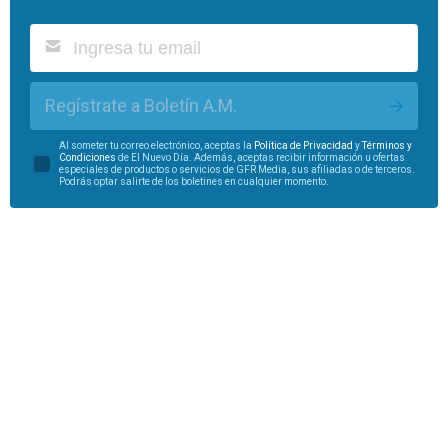
Regístrate a Boletín A.M.
Al someter tu correo electrónico, aceptas la
Política de Privacidad
y
Términos y
Condiciones
de El Nuevo Día. Además, aceptas recibir información u ofertas
especiales de productos o servicios de GFR Media, sus afiliadas o de terceros.
Podrás optar salirte de los boletines en cualquier momento.