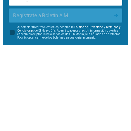
Regístrate a Boletín A.M.
Al someter tu correo electrónico, aceptas la
Política de Privacidad
y
Términos y
Condiciones
de El Nuevo Día. Además, aceptas recibir información u ofertas
especiales de productos o servicios de GFR Media, sus afiliadas o de terceros.
Podrás optar salirte de los boletines en cualquier momento.