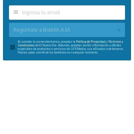
Regístrate a Boletín A.M.
Al someter tu correo electrónico, aceptas la
Política de Privacidad
y
Términos y
Condiciones
de El Nuevo Día. Además, aceptas recibir información u ofertas
especiales de productos o servicios de GFR Media, sus afiliadas o de terceros.
Podrás optar salirte de los boletines en cualquier momento.