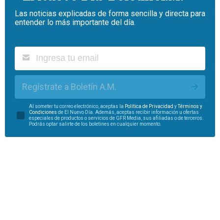
Las noticias explicadas de forma sencilla y directa para
entender lo más importante del día.
Regístrate a Boletín A.M.
Al someter tu correo electrónico, aceptas la
Política de Privacidad
y
Términos y
Condiciones
de El Nuevo Día. Además, aceptas recibir información u ofertas
especiales de productos o servicios de GFR Media, sus afiliadas o de terceros.
Podrás optar salirte de los boletines en cualquier momento.