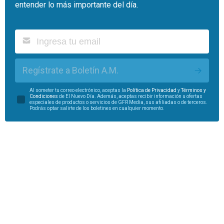
entender lo más importante del día.
Regístrate a Boletín A.M.
Al someter tu correo electrónico, aceptas la
Política de Privacidad
y
Términos y
Condiciones
de El Nuevo Día. Además, aceptas recibir información u ofertas
especiales de productos o servicios de GFR Media, sus afiliadas o de terceros.
Podrás optar salirte de los boletines en cualquier momento.