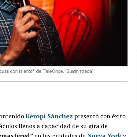
icuas con talento" de TeleOnce.
(
Suministrada
)
contenido
Keropi Sánchez
presentó con éxito
culos llenos a capacidad de su gira de
emastered”
en las ciudades de
Nueva York
y