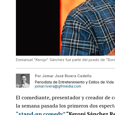
Emmanuel "Keropi" Sánchez fue parte del jurado de "Bor
Por
Jomar José Rivera Cedeño
Periodista de Entretenimiento y Estilos de Vida
jomar.rivera@gfrmedia.com
El comediante, presentador y creador de 
la semana pasada los primeros dos espectá
“stand-up comedy”
“Keropi Sánchez R