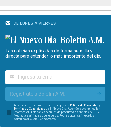
DE LUNES A VIERNES
Boletín A.M.
Las noticias explicadas de forma sencilla y
directa para entender lo más importante del día.
Regístrate a Boletín A.M.
Al someter tu correo electrónico, aceptas la
Política de Privacidad
y
Términos y Condiciones
de El Nuevo Día. Además, aceptas recibir
información u ofertas especiales de productos o servicios de GFR
Media, sus afiliadas o de terceros. Podrás optar salirte de los
boletines en cualquier momento.