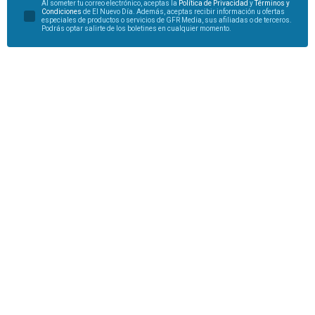
Al someter tu correo electrónico, aceptas la
Política de Privacidad
y
Términos y
Condiciones
de El Nuevo Día. Además, aceptas recibir información u ofertas
especiales de productos o servicios de GFR Media, sus afiliadas o de terceros.
Podrás optar salirte de los boletines en cualquier momento.