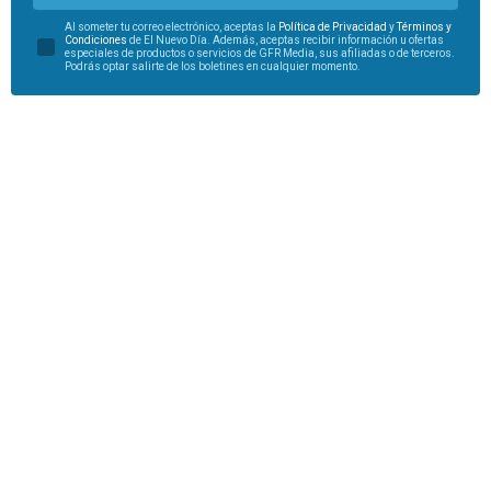
Al someter tu correo electrónico, aceptas la
Política de Privacidad
y
Términos y
Condiciones
de El Nuevo Día. Además, aceptas recibir información u ofertas
especiales de productos o servicios de GFR Media, sus afiliadas o de terceros.
Podrás optar salirte de los boletines en cualquier momento.