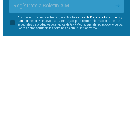
Regístrate a Boletín A.M.
Al someter tu correo electrónico, aceptas la
Política de Privacidad
y
Términos y
Condiciones
de El Nuevo Día. Además, aceptas recibir información u ofertas
especiales de productos o servicios de GFR Media, sus afiliadas o de terceros.
Podrás optar salirte de los boletines en cualquier momento.