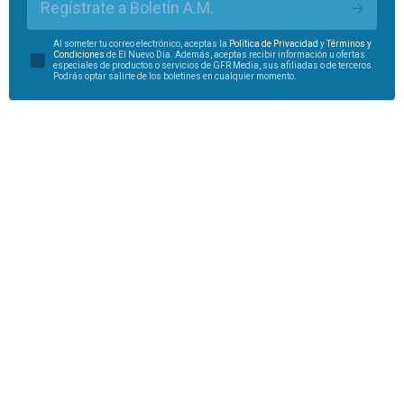
Regístrate a Boletín A.M.
Al someter tu correo electrónico, aceptas la
Política de Privacidad
y
Términos y
Condiciones
de El Nuevo Día. Además, aceptas recibir información u ofertas
especiales de productos o servicios de GFR Media, sus afiliadas o de terceros.
Podrás optar salirte de los boletines en cualquier momento.