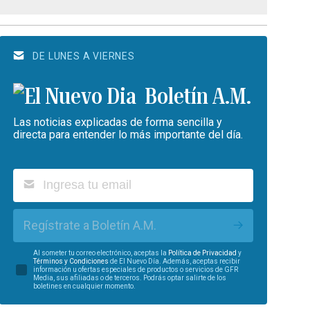
DE LUNES A VIERNES
Boletín A.M.
Las noticias explicadas de forma sencilla y
directa para entender lo más importante del día.
Regístrate a Boletín A.M.
Al someter tu correo electrónico, aceptas la
Política de Privacidad
y
Términos y Condiciones
de El Nuevo Día. Además, aceptas recibir
información u ofertas especiales de productos o servicios de GFR
Media, sus afiliadas o de terceros. Podrás optar salirte de los
boletines en cualquier momento.