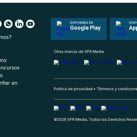
DISPONIBLE EN
DISP
Google Play
Ap
omos?
s
Otras marcas de GFR Media
 hoy
oncursos
io
nfiar en
Política de privacidad
Términos y condicion
©
2026
GFR Media, Todos los Derechos Rese