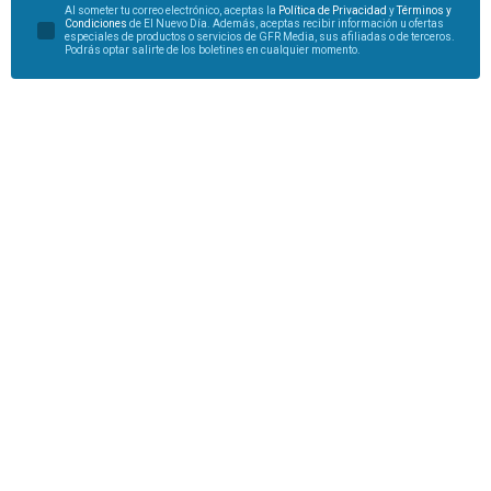
Al someter tu correo electrónico, aceptas la
Política de Privacidad
y
Términos y
Condiciones
de El Nuevo Día. Además, aceptas recibir información u ofertas
especiales de productos o servicios de GFR Media, sus afiliadas o de terceros.
Podrás optar salirte de los boletines en cualquier momento.