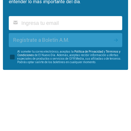
entender lo más importante del día.
Regístrate a Boletín A.M.
Al someter tu correo electrónico, aceptas la
Política de Privacidad
y
Términos y
Condiciones
de El Nuevo Día. Además, aceptas recibir información u ofertas
especiales de productos o servicios de GFR Media, sus afiliadas o de terceros.
Podrás optar salirte de los boletines en cualquier momento.