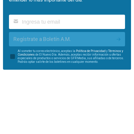
Regístrate a Boletín A.M.
Al someter tu correo electrónico, aceptas la
Política de Privacidad
y
Términos y
Condiciones
de El Nuevo Día. Además, aceptas recibir información u ofertas
especiales de productos o servicios de GFR Media, sus afiliadas o de terceros.
Podrás optar salirte de los boletines en cualquier momento.