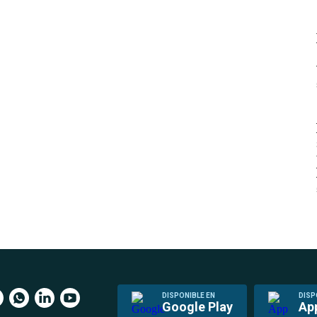
DISPONIBLE EN
DISP
Google Play
Ap