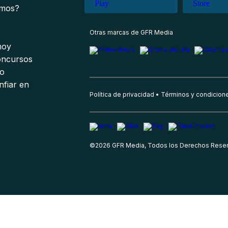
omos?
s
Otras marcas de GFR Media
 hoy
oncursos
io
nfiar en
Política de privacidad
Términos y condicion
©
2026
GFR Media, Todos los Derechos Rese