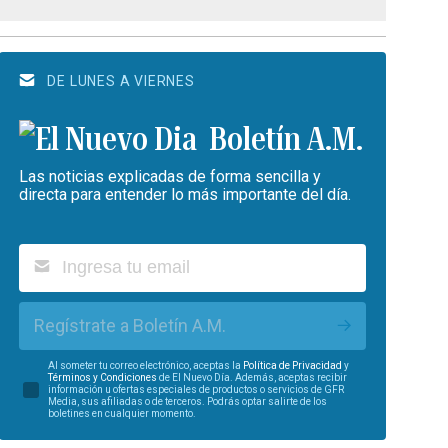
DE LUNES A VIERNES
Boletín A.M.
Las noticias explicadas de forma sencilla y
directa para entender lo más importante del día.
Regístrate a Boletín A.M.
Al someter tu correo electrónico, aceptas la
Política de Privacidad
y
Términos y Condiciones
de El Nuevo Día. Además, aceptas recibir
información u ofertas especiales de productos o servicios de GFR
Media, sus afiliadas o de terceros. Podrás optar salirte de los
boletines en cualquier momento.