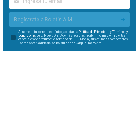
Regístrate a Boletín A.M.
Al someter tu correo electrónico, aceptas la
Política de Privacidad
y
Términos y
Condiciones
de El Nuevo Día. Además, aceptas recibir información u ofertas
especiales de productos o servicios de GFR Media, sus afiliadas o de terceros.
Podrás optar salirte de los boletines en cualquier momento.