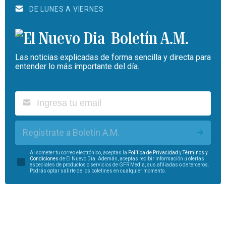
DE LUNES A VIERNES
Boletín A.M.
Las noticias explicadas de forma sencilla y directa para
entender lo más importante del día.
Regístrate a Boletín A.M.
Al someter tu correo electrónico, aceptas la
Política de Privacidad
y
Términos y
Condiciones
de El Nuevo Día. Además, aceptas recibir información u ofertas
especiales de productos o servicios de GFR Media, sus afiliadas o de terceros.
Podrás optar salirte de los boletines en cualquier momento.