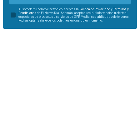
Al someter tu correo electrónico, aceptas la
Política de Privacidad
y
Términos y
Condiciones
de El Nuevo Día. Además, aceptas recibir información u ofertas
especiales de productos o servicios de GFR Media, sus afiliadas o de terceros.
Podrás optar salirte de los boletines en cualquier momento.