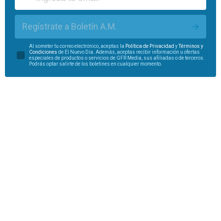
Regístrate a Boletín A.M.
Al someter tu correo electrónico, aceptas la
Política de Privacidad
y
Términos y
Condiciones
de El Nuevo Día. Además, aceptas recibir información u ofertas
especiales de productos o servicios de GFR Media, sus afiliadas o de terceros.
Podrás optar salirte de los boletines en cualquier momento.