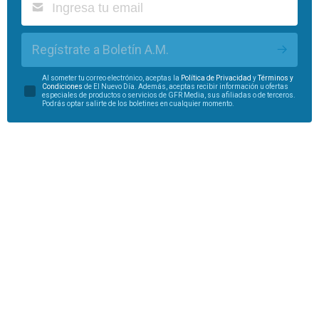
Regístrate a Boletín A.M.
Al someter tu correo electrónico, aceptas la
Política de Privacidad
y
Términos y
Condiciones
de El Nuevo Día. Además, aceptas recibir información u ofertas
especiales de productos o servicios de GFR Media, sus afiliadas o de terceros.
Podrás optar salirte de los boletines en cualquier momento.