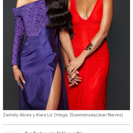
Zashely Alicea y Kiara Liz Ortega.
(
Suministrada/Jean Nieves
)