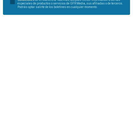
especiales de productos o servicios de GFR Media, sus afiliadas o de terceros.
Podrás optar salirte de los boletines en cualquier momento.