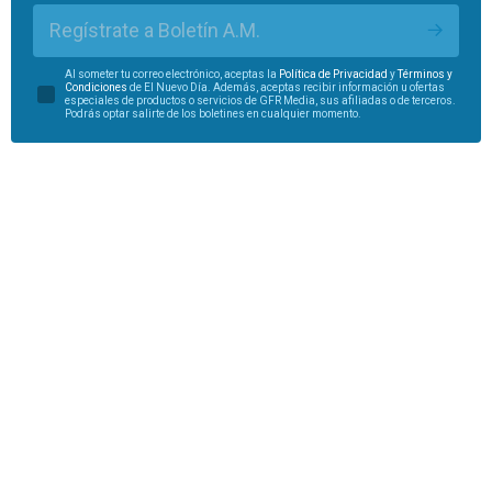
Regístrate a Boletín A.M.
Al someter tu correo electrónico, aceptas la
Política de Privacidad
y
Términos y
Condiciones
de El Nuevo Día. Además, aceptas recibir información u ofertas
especiales de productos o servicios de GFR Media, sus afiliadas o de terceros.
Podrás optar salirte de los boletines en cualquier momento.