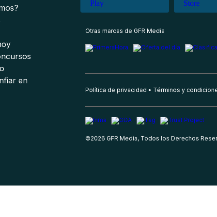
omos?
s
Otras marcas de GFR Media
 hoy
oncursos
io
nfiar en
Política de privacidad
Términos y condicion
©
2026
GFR Media, Todos los Derechos Rese