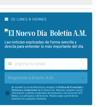
DE LUNES A VIERNES
Boletín A.M.
Las noticias explicadas de forma sencilla y
directa para entender lo más importante del día.
Regístrate a Boletín A.M.
Al someter tu correo electrónico, aceptas la
Política de Privacidad
y
Términos y Condiciones
de El Nuevo Día. Además, aceptas recibir
información u ofertas especiales de productos o servicios de GFR
Media, sus afiliadas o de terceros. Podrás optar salirte de los
boletines en cualquier momento.