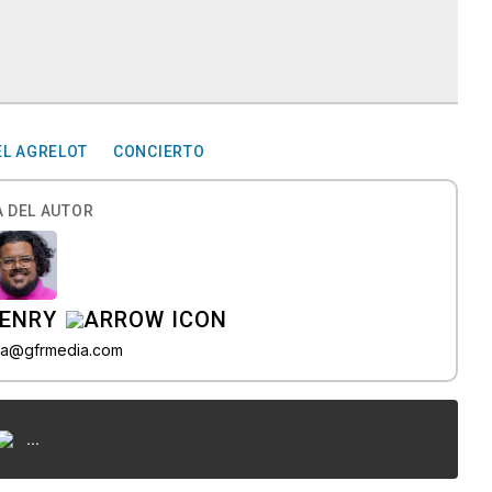
EL AGRELOT
CONCIERTO
 DEL AUTOR
HENRY
ea@gfrmedia.com
...