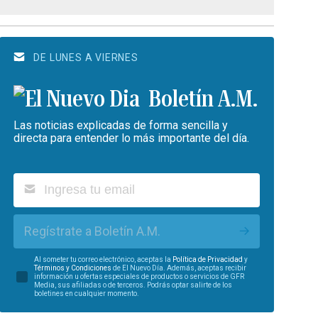
DE LUNES A VIERNES
Boletín A.M.
Las noticias explicadas de forma sencilla y
directa para entender lo más importante del día.
Regístrate a Boletín A.M.
Al someter tu correo electrónico, aceptas la
Política de Privacidad
y
Términos y Condiciones
de El Nuevo Día. Además, aceptas recibir
información u ofertas especiales de productos o servicios de GFR
Media, sus afiliadas o de terceros. Podrás optar salirte de los
boletines en cualquier momento.