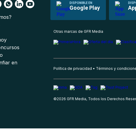
DISPONIBLE EN
DISP
Google Play
Ap
omos?
s
Otras marcas de GFR Media
 hoy
oncursos
io
nfiar en
Política de privacidad
Términos y condicion
©
2026
GFR Media, Todos los Derechos Rese