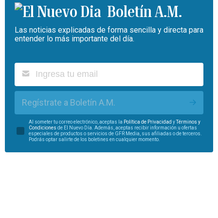
Boletín A.M.
Las noticias explicadas de forma sencilla y directa para
entender lo más importante del día.
Regístrate a Boletín A.M.
Al someter tu correo electrónico, aceptas la
Política de Privacidad
y
Términos y
Condiciones
de El Nuevo Día. Además, aceptas recibir información u ofertas
especiales de productos o servicios de GFR Media, sus afiliadas o de terceros.
Podrás optar salirte de los boletines en cualquier momento.