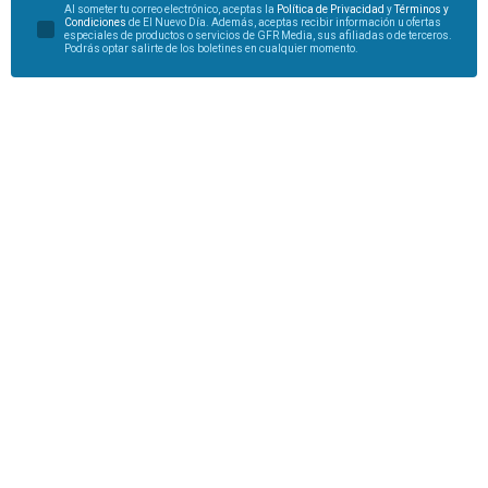
Al someter tu correo electrónico, aceptas la
Política de Privacidad
y
Términos y
Condiciones
de El Nuevo Día. Además, aceptas recibir información u ofertas
especiales de productos o servicios de GFR Media, sus afiliadas o de terceros.
Podrás optar salirte de los boletines en cualquier momento.