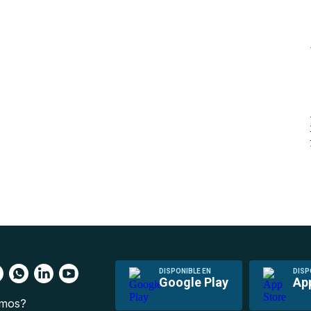
DISPONIBLE EN
DISP
Google Play
Ap
omos?