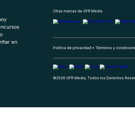
s
Otras marcas de GFR Media
 hoy
oncursos
io
nfiar en
Política de privacidad
Términos y condicion
©
2026
GFR Media, Todos los Derechos Rese