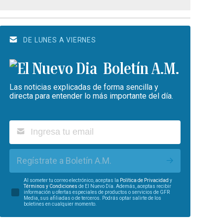
DE LUNES A VIERNES
Boletín A.M.
Las noticias explicadas de forma sencilla y
directa para entender lo más importante del día.
Regístrate a Boletín A.M.
Al someter tu correo electrónico, aceptas la
Política de Privacidad
y
Términos y Condiciones
de El Nuevo Día. Además, aceptas recibir
información u ofertas especiales de productos o servicios de GFR
Media, sus afiliadas o de terceros. Podrás optar salirte de los
boletines en cualquier momento.