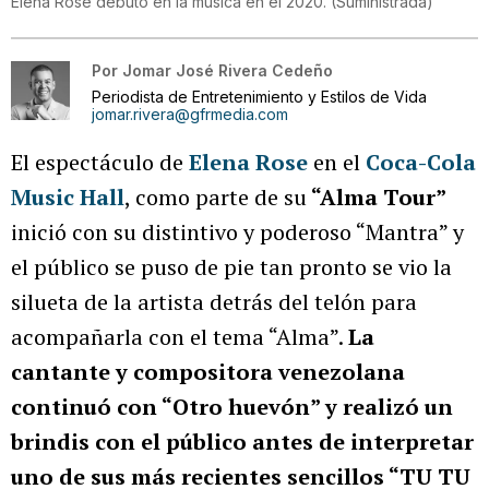
Elena Rose debutó en la música en el 2020.
(
Suministrada
)
Por
Jomar José Rivera Cedeño
Periodista de Entretenimiento y Estilos de Vida
jomar.rivera@gfrmedia.com
El espectáculo de
Elena Rose
en el
Coca-Cola
Music Hall
, como parte de su
“Alma Tour”
inició con su distintivo y poderoso “Mantra” y
el público se puso de pie tan pronto se vio la
silueta de la artista detrás del telón para
acompañarla con el tema “Alma”.
La
cantante y compositora venezolana
continuó con “Otro huevón” y realizó un
brindis con el público antes de interpretar
uno de sus más recientes sencillos “TU TU