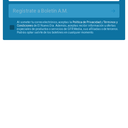
Regístrate a Boletín A.M.
Al someter tu correo electrónico, aceptas la
Política de Privacidad
y
Términos y
Condiciones
de El Nuevo Día. Además, aceptas recibir información u ofertas
especiales de productos o servicios de GFR Media, sus afiliadas o de terceros.
Podrás optar salirte de los boletines en cualquier momento.