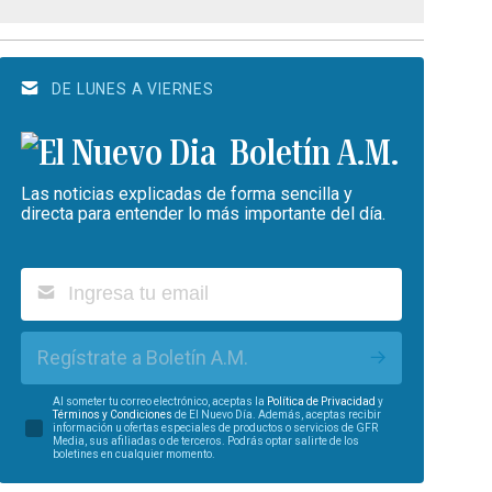
DE LUNES A VIERNES
Boletín A.M.
Las noticias explicadas de forma sencilla y
directa para entender lo más importante del día.
Regístrate a Boletín A.M.
Al someter tu correo electrónico, aceptas la
Política de Privacidad
y
Términos y Condiciones
de El Nuevo Día. Además, aceptas recibir
información u ofertas especiales de productos o servicios de GFR
Media, sus afiliadas o de terceros. Podrás optar salirte de los
boletines en cualquier momento.