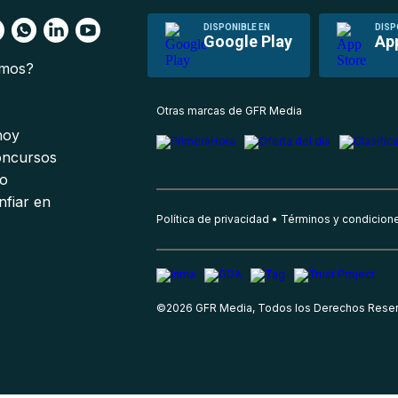
DISPONIBLE EN
DISP
Google Play
Ap
omos?
s
Otras marcas de GFR Media
 hoy
oncursos
io
nfiar en
Política de privacidad
Términos y condicion
©
2026
GFR Media, Todos los Derechos Rese