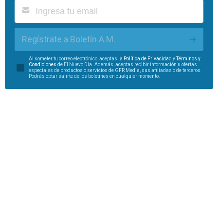
Regístrate a Boletín A.M.
Al someter tu correo electrónico, aceptas la
Política de Privacidad
y
Términos y
Condiciones
de El Nuevo Día. Además, aceptas recibir información u ofertas
especiales de productos o servicios de GFR Media, sus afiliadas o de terceros.
Podrás optar salirte de los boletines en cualquier momento.