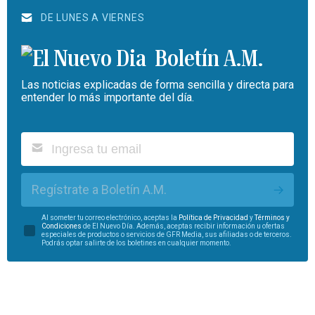
DE LUNES A VIERNES
Boletín A.M.
Las noticias explicadas de forma sencilla y directa para
entender lo más importante del día.
Regístrate a Boletín A.M.
Al someter tu correo electrónico, aceptas la
Política de Privacidad
y
Términos y
Condiciones
de El Nuevo Día. Además, aceptas recibir información u ofertas
especiales de productos o servicios de GFR Media, sus afiliadas o de terceros.
Podrás optar salirte de los boletines en cualquier momento.