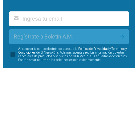
Regístrate a Boletín A.M.
Al someter tu correo electrónico, aceptas la
Política de Privacidad
y
Términos y
Condiciones
de El Nuevo Día. Además, aceptas recibir información u ofertas
especiales de productos o servicios de GFR Media, sus afiliadas o de terceros.
Podrás optar salirte de los boletines en cualquier momento.