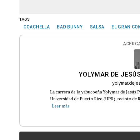
TAGS
COACHELLA
BAD BUNNY
SALSA
EL GRAN CO
ACERCA
YOLYMAR DE JESÚS
yolymar.dej
La carrera de la yabucoeña Yolymar de Jesús Pé
Universidad de Puerto Rico (UPR), recinto de R
Leer más