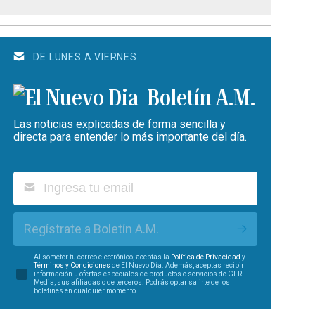
DE LUNES A VIERNES
Boletín A.M.
Las noticias explicadas de forma sencilla y
directa para entender lo más importante del día.
Regístrate a Boletín A.M.
Al someter tu correo electrónico, aceptas la
Política de Privacidad
y
Términos y Condiciones
de El Nuevo Día. Además, aceptas recibir
información u ofertas especiales de productos o servicios de GFR
Media, sus afiliadas o de terceros. Podrás optar salirte de los
boletines en cualquier momento.