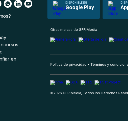
DISPONIBLE EN
DISP
Google Play
Ap
omos?
s
Otras marcas de GFR Media
 hoy
oncursos
io
nfiar en
Política de privacidad
Términos y condicion
©
2026
GFR Media, Todos los Derechos Rese