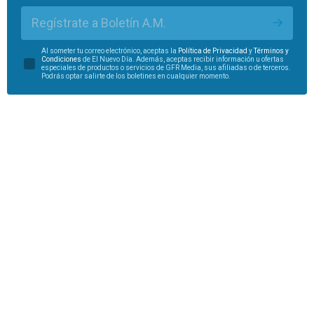
Regístrate a Boletín A.M.
Al someter tu correo electrónico, aceptas la
Política de Privacidad
y
Términos y
Condiciones
de El Nuevo Día. Además, aceptas recibir información u ofertas
especiales de productos o servicios de GFR Media, sus afiliadas o de terceros.
Podrás optar salirte de los boletines en cualquier momento.