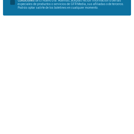
Condiciones
de El Nuevo Día. Además, aceptas recibir información u ofertas
especiales de productos o servicios de GFR Media, sus afiliadas o de terceros.
Podrás optar salirte de los boletines en cualquier momento.