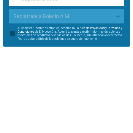
Regístrate a Boletín A.M.
Al someter tu correo electrónico, aceptas la
Política de Privacidad
y
Términos y
Condiciones
de El Nuevo Día. Además, aceptas recibir información u ofertas
especiales de productos o servicios de GFR Media, sus afiliadas o de terceros.
Podrás optar salirte de los boletines en cualquier momento.