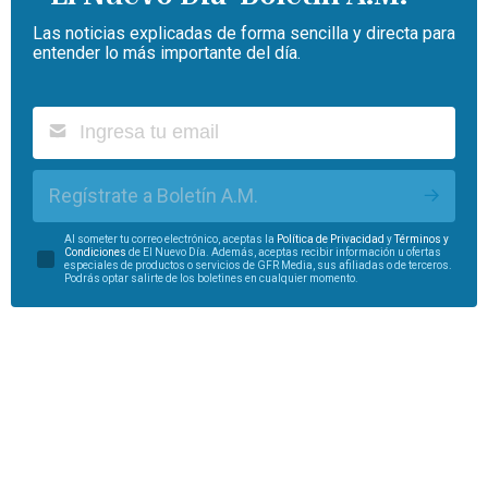
Las noticias explicadas de forma sencilla y directa para
entender lo más importante del día.
Regístrate a Boletín A.M.
Al someter tu correo electrónico, aceptas la
Política de Privacidad
y
Términos y
Condiciones
de El Nuevo Día. Además, aceptas recibir información u ofertas
especiales de productos o servicios de GFR Media, sus afiliadas o de terceros.
Podrás optar salirte de los boletines en cualquier momento.