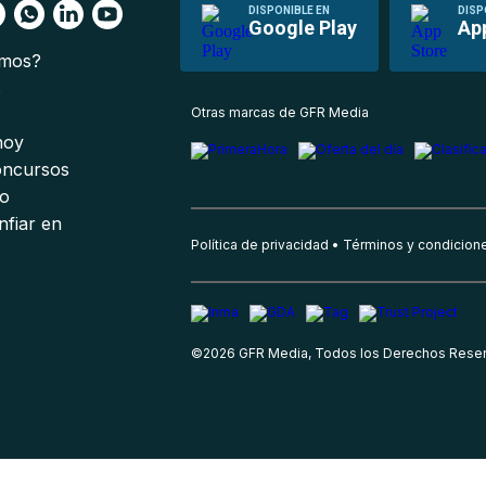
DISPONIBLE EN
DISP
Google Play
Ap
omos?
s
Otras marcas de GFR Media
 hoy
oncursos
io
nfiar en
Política de privacidad
Términos y condicion
©
2026
GFR Media, Todos los Derechos Rese