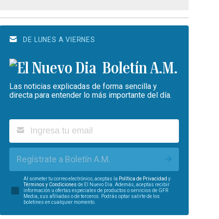
DE LUNES A VIERNES
Boletín A.M.
Las noticias explicadas de forma sencilla y
directa para entender lo más importante del día.
Regístrate a Boletín A.M.
Al someter tu correo electrónico, aceptas la
Política de Privacidad
y
Términos y Condiciones
de El Nuevo Día. Además, aceptas recibir
información u ofertas especiales de productos o servicios de GFR
Media, sus afiliadas o de terceros. Podrás optar salirte de los
boletines en cualquier momento.